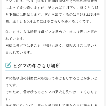
ヒグマの冬ごもり（冬眠）期間は個体やその年の積雪状況
によって多少違いますが、早ければ11月下旬、遅くとも12
月下旬には開始します。穴から出てくるのは早ければ3月中
旬、遅くとも5月上旬には冬ごもりを終えるようです。
冬ごもりに入る時期は母グマは早めで、オスは遅いと言わ
れています。
同様に母グマは冬ごもり明けも遅く、成獣のオスは早いと
言われています。
ヒグマの冬ごもり場所
木の根や山の斜面に穴を掘って冬ごもりすることが多いよ
うです。
そのため、雪が積もるとクマの巣穴を見つけにくくなりま
す。
その穴に近づいて、穴から飛び出して来たクマに襲われる