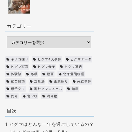
カテゴリー
キノコ採り
ヒグマ4大事件
ヒグマデータ
ヒグマ写真
ヒグマ母子
ヒグマ遭遇
体験談
冬眠
動画
北海道熊物語
家畜襲撃
対処法
山菜採り
死亡事件
母子グマ
海外クマニュース
知床
釣り
食べ物
鳴り物
目次
1
ヒグマはどんな一年を過ごしているの？