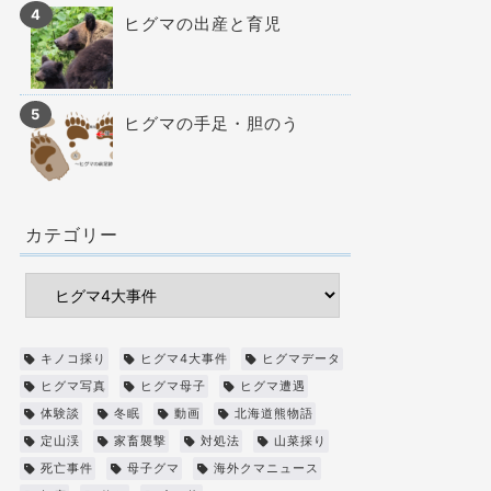
ヒグマの出産と育児
ヒグマの手足・胆のう
カテゴリー
キノコ採り
ヒグマ4大事件
ヒグマデータ
ヒグマ写真
ヒグマ母子
ヒグマ遭遇
体験談
冬眠
動画
北海道熊物語
定山渓
家畜襲撃
対処法
山菜採り
死亡事件
母子グマ
海外クマニュース