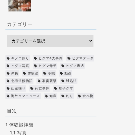
カテゴリー
キノコ採り
ヒグマ4大事件
ヒグマデータ
ヒグマ写真
ヒグマ母子
ヒグマ遭遇
体長
体験談
冬眠
動画
北海道熊物語
家畜襲撃
対処法
山菜採り
死亡事件
母子グマ
海外クマニュース
知床
釣り
食べ物
目次
1
体験談詳細
1.1
写真