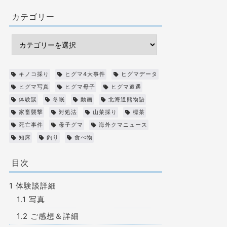
カテゴリー
キノコ採り
ヒグマ4大事件
ヒグマデータ
ヒグマ写真
ヒグマ母子
ヒグマ遭遇
体験談
冬眠
動画
北海道熊物語
家畜襲撃
対処法
山菜採り
標茶
死亡事件
母子グマ
海外クマニュース
知床
釣り
食べ物
目次
1
体験談詳細
1.1
写真
1.2
ご感想＆詳細