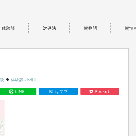
体験談
対処法
熊物語
熊情
談
体験談
,
小樽川
LINE
はてブ
Pocket