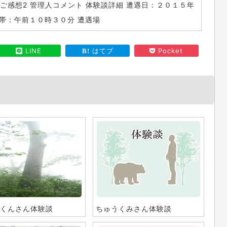
1 ご感想2 管理人コメント 体験談詳細 遭遇日：２０１５年
帯：午前１０時３０分 遭遇場
LINE
はてブ
Pocket
くんさん体験談
ちゅうくみさん体験談