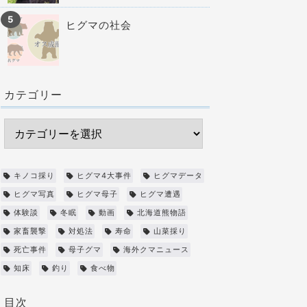
ヒグマの社会
カテゴリー
キノコ採り
ヒグマ4大事件
ヒグマデータ
ヒグマ写真
ヒグマ母子
ヒグマ遭遇
体験談
冬眠
動画
北海道熊物語
家畜襲撃
対処法
寿命
山菜採り
死亡事件
母子グマ
海外クマニュース
知床
釣り
食べ物
目次