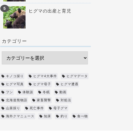
ヒグマの出産と育児
カテゴリー
キノコ採り
ヒグマ4大事件
ヒグマデータ
ヒグマ写真
ヒグマ母子
ヒグマ遭遇
フン
体験談
冬眠
動画
北海道熊物語
家畜襲撃
対処法
山菜採り
死亡事件
母子グマ
海外クマニュース
知床
釣り
食べ物